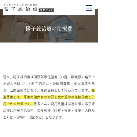
札幌で陽子線治療なら｜札幌禎心会病院
陽子線治療の治療費
陽子線治療の​治療費
現在、陽子線治療は頭頸部悪性腫瘍（口腔・咽喉頭の扁平上
皮がんを除く）・前立腺がん・骨軟部腫瘍・小児腫瘍を除
き、公的保険ではなく、先進医療として行われています。
先
進医療とは、
厚生労働大臣の承認を受け通常の保険診療と併
用できる治療です。
患者さんの費用負担は先進医療の陽子線
治療は全額自己負担、保険診療（診察・検査・投薬・入院な
ど）は一部負担（3割など）となります。